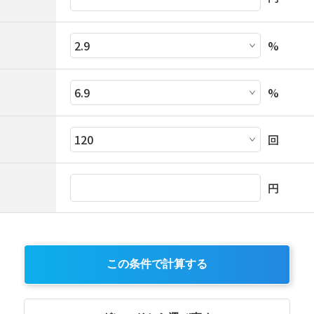
%
%
回
円
この条件で計算する