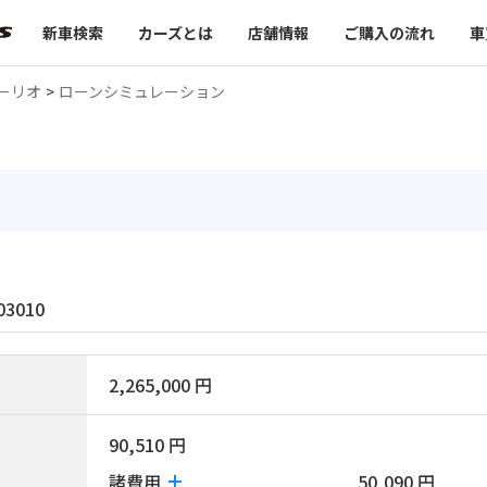
新車検索
カーズとは
店舗情報
ご購入の流れ
車
ーリオ
>
ローンシミュレーション
3010
2,265,000 円
90,510 円
諸費用
50,090 円